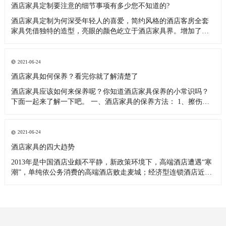
酒店家具定制要注意的细节事项有多少您不知道的?
酒店家具定制为何深受年轻人的喜爱，简约风格的酒店客房全套
家具凭借独特的造型，亮眼的颜色屹立于酒店家具界。增加了很
多人性化设计，使酒店家具定制工程的质感不断提升。酒店家具
定制作为一种新兴事物，被越来越多年轻消费者接受，线上线下
打着定制招牌的厂家越来越多。定制酒店客房家具最主要的特点
2021-06-24
就是根据酒店的主体
酒店家具如何保养？看完你就了解清楚了
酒店家具应该如何来保养呢？你知道酒店家具保养的小常识吗？
下面一起来了解一下吧。 一、酒店家具的保养方法： 1、擦伤：
如果酒店家具漆面擦伤，未触及漆下木质，可用同酒店家具颜色
一样的蜡笔或颜料，在酒店家具的创面涂抹覆盖外露的底色，然
后用透明的指甲油涂上一层。 2、烧痕：烟火或末熄灭的火柴在酒
2021-06-24
店家具漆面
酒店家具的四大趋势
2013年是中国酒店业颇不平静，新政策环境下，高端酒店遭遇“寒
潮”，单纯依公务消费的高端酒店败走麦城；经济型连锁酒店近饱
和之势，进入薄利期；中档酒店成为新的战场，引得群雄逐鹿。
新的市场环境和政策，加之新技术的不断革新，酒店业面临更多
的改革和转型。面对如此环境，一年一度的中国国际展吹响转型
号角，主打