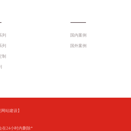
心
工程案例
系列
国内案例
系列
国外案例
定制
列
莞网站建设
】
在24小时内删除*