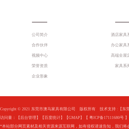
关于澳马
产品中
公司简介
酒店家具
合作伙伴
办公家具
视频中心
高端全屋
荣誉资质
家具系
企业形象
Copyright © 2021 东莞市澳马家具有限公司 版权所有 技术支持 :【
东
访问量：
【
后台管理
】【
百度统计
】【
GMAP
】【
粤ICP备17111680号
】
*本站部分网页素材及相关资源来源互联网，如有侵权请速告知，我们将会