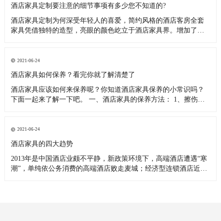
酒店家具定制要注意的细节事项有多少您不知道的?
酒店家具定制为何深受年轻人的喜爱，简约风格的酒店客房全套
家具凭借独特的造型，亮眼的颜色屹立于酒店家具界。增加了很
多人性化设计，使酒店家具定制工程的质感不断提升。酒店家具
定制作为一种新兴事物，被越来越多年轻消费者接受，线上线下
打着定制招牌的厂家越来越多。定制酒店客房家具最主要的特点
2021-06-24
就是根据酒店的主体
酒店家具如何保养？看完你就了解清楚了
酒店家具应该如何来保养呢？你知道酒店家具保养的小常识吗？
下面一起来了解一下吧。 一、酒店家具的保养方法： 1、擦伤：
如果酒店家具漆面擦伤，未触及漆下木质，可用同酒店家具颜色
一样的蜡笔或颜料，在酒店家具的创面涂抹覆盖外露的底色，然
后用透明的指甲油涂上一层。 2、烧痕：烟火或末熄灭的火柴在酒
2021-06-24
店家具漆面
酒店家具的四大趋势
2013年是中国酒店业颇不平静，新政策环境下，高端酒店遭遇“寒
潮”，单纯依公务消费的高端酒店败走麦城；经济型连锁酒店近饱
和之势，进入薄利期；中档酒店成为新的战场，引得群雄逐鹿。
新的市场环境和政策，加之新技术的不断革新，酒店业面临更多
的改革和转型。面对如此环境，一年一度的中国国际展吹响转型
号角，主打