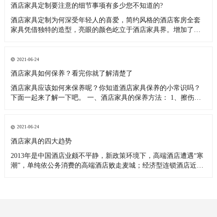
酒店家具定制要注意的细节事项有多少您不知道的?
酒店家具定制为何深受年轻人的喜爱，简约风格的酒店客房全套
家具凭借独特的造型，亮眼的颜色屹立于酒店家具界。增加了很
多人性化设计，使酒店家具定制工程的质感不断提升。酒店家具
定制作为一种新兴事物，被越来越多年轻消费者接受，线上线下
打着定制招牌的厂家越来越多。定制酒店客房家具最主要的特点
2021-06-24
就是根据酒店的主体
酒店家具如何保养？看完你就了解清楚了
酒店家具应该如何来保养呢？你知道酒店家具保养的小常识吗？
下面一起来了解一下吧。 一、酒店家具的保养方法： 1、擦伤：
如果酒店家具漆面擦伤，未触及漆下木质，可用同酒店家具颜色
一样的蜡笔或颜料，在酒店家具的创面涂抹覆盖外露的底色，然
后用透明的指甲油涂上一层。 2、烧痕：烟火或末熄灭的火柴在酒
2021-06-24
店家具漆面
酒店家具的四大趋势
2013年是中国酒店业颇不平静，新政策环境下，高端酒店遭遇“寒
潮”，单纯依公务消费的高端酒店败走麦城；经济型连锁酒店近饱
和之势，进入薄利期；中档酒店成为新的战场，引得群雄逐鹿。
新的市场环境和政策，加之新技术的不断革新，酒店业面临更多
的改革和转型。面对如此环境，一年一度的中国国际展吹响转型
号角，主打