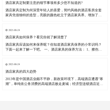
酒店家具定制要注意的细节事项有多少您不知道的?
酒店家具定制为何深受年轻人的喜爱，简约风格的酒店客房全套
家具凭借独特的造型，亮眼的颜色屹立于酒店家具界。增加了很
多人性化设计，使酒店家具定制工程的质感不断提升。酒店家具
定制作为一种新兴事物，被越来越多年轻消费者接受，线上线下
打着定制招牌的厂家越来越多。定制酒店客房家具最主要的特点
2021-06-24
就是根据酒店的主体
酒店家具如何保养？看完你就了解清楚了
酒店家具应该如何来保养呢？你知道酒店家具保养的小常识吗？
下面一起来了解一下吧。 一、酒店家具的保养方法： 1、擦伤：
如果酒店家具漆面擦伤，未触及漆下木质，可用同酒店家具颜色
一样的蜡笔或颜料，在酒店家具的创面涂抹覆盖外露的底色，然
后用透明的指甲油涂上一层。 2、烧痕：烟火或末熄灭的火柴在酒
2021-06-24
店家具漆面
酒店家具的四大趋势
2013年是中国酒店业颇不平静，新政策环境下，高端酒店遭遇“寒
潮”，单纯依公务消费的高端酒店败走麦城；经济型连锁酒店近饱
和之势，进入薄利期；中档酒店成为新的战场，引得群雄逐鹿。
新的市场环境和政策，加之新技术的不断革新，酒店业面临更多
的改革和转型。面对如此环境，一年一度的中国国际展吹响转型
号角，主打