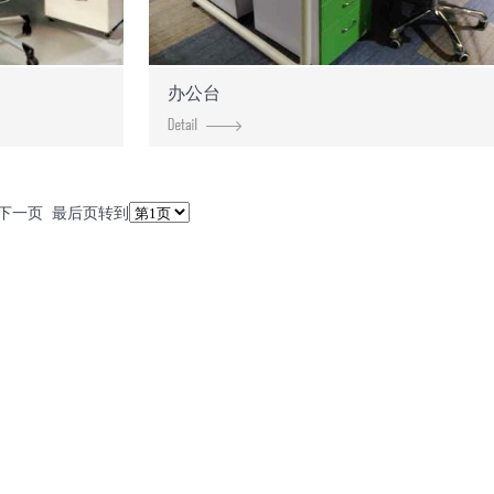
办公台
页 下一页 最后页转到