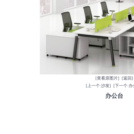
[查看原图片]
[返回]
[上一个:沙发]
[下一个:办
办公台